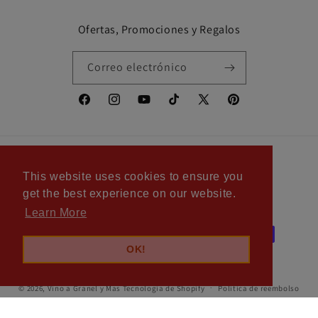
Ofertas, Promociones y Regalos
Correo electrónico
Facebook
Instagram
YouTube
TikTok
X
Pinterest
(Twitter)
Idioma
This website uses cookies to ensure you
Español
get the best experience on our website.
Learn More
Formas
de
OK!
pago
© 2026,
Vino a Granel y Mas
Tecnología de Shopify
Política de reembolso
Política de privacidad
Términos del servicio
Información de contacto