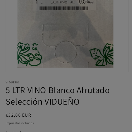
Abrir
elemento
VIDUENO
multimedia
5 LTR VINO Blanco Afrutado
1
en
Selección VIDUEÑO
una
ventana
modal
Precio
€32,00 EUR
habitual
Impuestos incluidos.