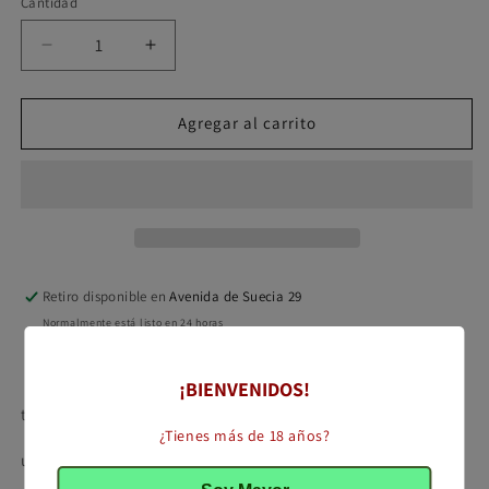
Cantidad
Reducir
Aumentar
cantidad
cantidad
para
para
5
5
Agregar al carrito
LTR
LTR
VINO
VINO
Blanco
Blanco
Afrutado
Afrutado
Selección
Selección
VIDUEÑO
VIDUEÑO
Retiro disponible en
Avenida de Suecia 29
Normalmente está listo en 24 horas
Ver información de la tienda
¡BIENVENIDOS!
tipo :
VINO BLANCO AFRUTADO
¿Tienes más de 18 años?
uva : LISTAN y MOSCATEL