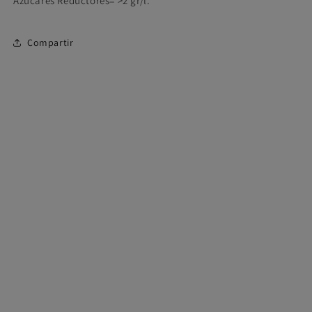
Azucares Reductores= >2 gr/l.
Compartir