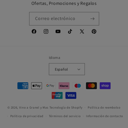
Ofertas, Promociones y Regalos
Correo electrónico
Facebook
Instagram
YouTube
TikTok
X
Pinterest
(Twitter)
Idioma
Español
Formas
de
pago
© 2026,
Vino a Granel y Mas
Tecnología de Shopify
Política de reembolso
Política de privacidad
Términos del servicio
Información de contacto